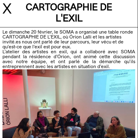
X
CARTOGRAPHIE DE
L'EXIL
Le dimanche 20 février, le SOMA a organisé une table ronde
CARTOGRAPHIE DE L’EXIL, où Órion Lalli et les artistes
invité.es nous ont parlé de leur parcours, leur vécu et de
A
R
C
R
I
H
I
V
E
qu’est-ce que l’exil est pour eux.
L’atelier des artistes en exil, qui a collaboré avec SOMA
pendant la résidence d’Órion, ont animé cette discussion
avec notre équipe, et ont parlé de la démarche qu’ils
ARTISTES RÉSIDENT.E.S
entreprennent avec les artistes en situation d’exil.
ÉVÈNEMENTS
ÉVÈNEMENTS
SOMA 2021-2022
DURING THE WAR
28 JUILL - 9 AOÛT
CAR CRASH ACCIDENT
6 - 23 JUILL
QUINTRON & MISS PUSSYCAT
18 JUILL
DURING THE WAR
25 JUILL - 10 AOÛT