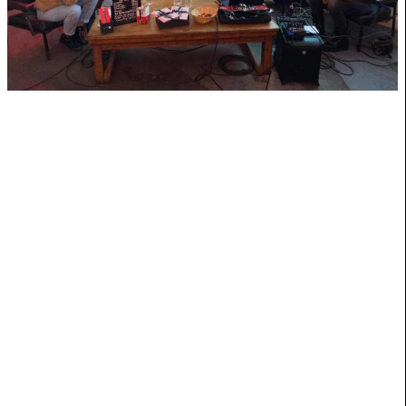
EDITINGWORLDGRID
21, 23, 25 ET 30 JUIN
MURMURATIONS
23 JUIN - 14 AOÛT
SHREK.E DE LA FONTAINE
13 - 17 JUIN
CRUISING
26 MAI - 11 JUIN
LANCEMENT CENSOURED 06
2 JUIN
TALK PAYE TA VIE D'ARTISTE
1ER JUIN
BACKBONE DE RICHARD MARTIN
17 MAI
LANGUAGE ITSELF IS A REVOLUTION
5 - 15 MAI
SIDA: TÊTE À QUEUE DU TEMPS
14 AVR
UN-STRINGS #7: AUTOUR DE LA MONTE
1 AVR
YOUNG ET DU SON CONTINU
CONFÉRENCE DENETEM TOUAM BONA
31 MARS
PRINTEMPS BIRMAN
4 MARS
ZONE NÉGATIVE
3 MARS
LAURENCE WASSER/ZONE
27 FÉV
NÉGATIVE/GARDEURS
AVIFF
EN CONTINU
CARTOGRAPHIE DE L'EXIL
20 FÉV
ABATTOIR
12 ET 19 FÉV