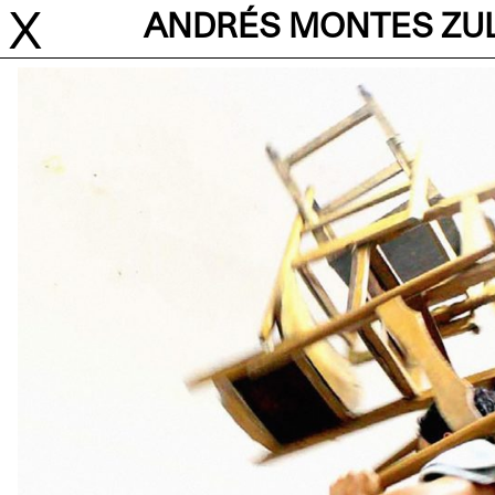
X
ANDRÉS MONTES ZU
A
R
C
R
I
H
ARTISTES RÉSIDENT.E.S
ÉVÈNEMENTS