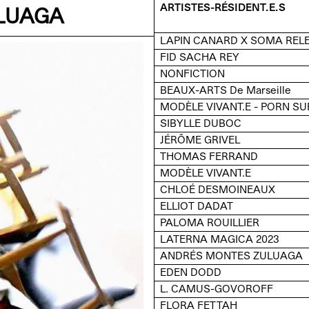
ARTISTES-RÉSIDENT.E.S
LUAGA
LAPIN CANARD X SOMA RELE
FID SACHA REY
NONFICTION
BEAUX-ARTS De Marseille
MODÈLE VIVANT.E - PORN S
SIBYLLE DUBOC
I
V
E
JÉRÔME GRIVEL
THOMAS FERRAND
MODÈLE VIVANT.E
CHLOÉ DESMOINEAUX
ELLIOT DADAT
PALOMA ROUILLIER
LATERNA MAGICA 2023
ANDRÉS MONTES ZULUAGA
EDEN DODD
L. CAMUS-GOVOROFF
FLORA FETTAH