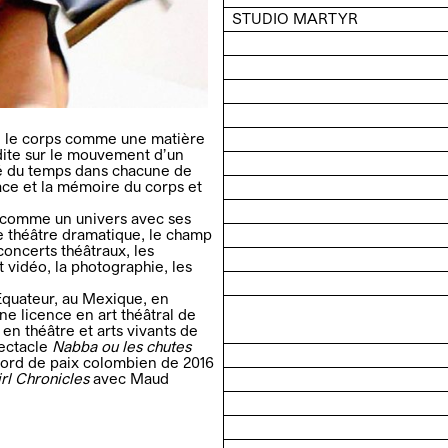
STUDIO MARTYR
de le corps comme une matière
édite sur le mouvement d’un
té du temps dans chacune de
trace et la mémoire du corps et
 comme un univers avec ses
, le théâtre dramatique, le champ
 concerts théâtraux, les
 vidéo, la photographie, les
 Équateur, au Mexique, en
une licence en art théâtral de
 en théâtre et arts vivants de
pectacle
Nabba ou les chutes
accord de paix colombien de 2016
rl Chronicles
avec Maud