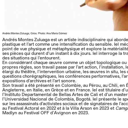
Andrés Montes Zuluaga, Giros. Photo: Ana María Gómez
Andrés Montes Zuluaga est un artiste indisciplinaire qui abor
plastique et l’art comme une intensification du sensible. Iel m
point de vue physique et métaphysique et explore la matériali
ses pièces qui durent d’un instant à dix jours. Iel interroge la 
des situations qui l’entourent.
En considérant chaque œuvre comme un objet topologique ou
propres règles, son travail passe par l’art action, l’installation
élargi du théâtre, l’intervention urbaine, les œuvres in situ, les
questions chorégraphiques, les conférences performatives, l’art
expositions d’archives et l’art sonore.
Son travail a été présenté en Colombie, au Pérou, au Chili, en
Angleterre, en Italie, en Grèce et en France. Iel est titulaire d’
l’Instituto Departamental de Bellas Artes de Cali et d’un master
l’Universidad Nacional de Colombia, Bogotá. Iel présente le s
sur les assassinats d’activistes sociaux et de signataires de l’
au Festival Actoral en 2022 et à la Villa Arson en 2023 et
Camgi
Madlyn au Festival OFF d’Avignon en 2023.