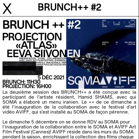
X
BRUNCH++ #2
A
R
C
R
I
H
I
V
E
ARTISTES RÉSIDENT.E.S
ÉVÈNEMENTS
La deuxième session des BRUNCH++ a été conçue avec la
ÉVÈNEMENTS
SOMA 2021-2022
participant de l’artiste résident, Hamid SHAMS, avec qui
SOMA a élaboré un menu iranien. Le ++ de ce dimanche a
été l’inauguration de la collaboration avec le festival d’art
DURING THE WAR
28 JUILL - 9 AOÛT
vidéo AVIFF, qui s’est installé au SOMA de façon pérenne.
CAR CRASH ACCIDENT
6 - 23 JUILL
Le dimanche 5 décembre on se donne RDV au SOMA pour
QUINTRON & MISS PUSSYCAT
18 JUILL
l’inauguration de la collaboration entre le SOMA et AVIFF Art
Film Festival (Cannes)! AVIFF réside dans les murs du SOMA
DURING THE WAR
25 JUILL - 10 AOÛT
pendant la saison, enrichissant la collection des films chaque