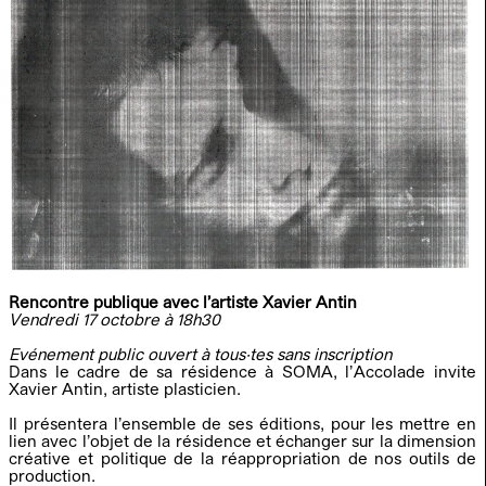
Manon VILA
ROMY ALIZÉE & VIVIAN ALLARD
04.02.26
MATHILDE MONFREUX (pratiques et
25.11 - 21.12
ateliers)
L'ACCOLADE
13-31.10
PAUL GARCIN / LÉA PUISSANT
22.09- 12.10
DAVID ORTSMAN
30.08-13.09
Rencontre publique avec l’artiste Xavier Antin
Vendredi 17 octobre à 18h30
Evénement public ouvert à tous·tes sans inscription
Dans le cadre de sa résidence à SOMA, l’Accolade invite
Xavier Antin, artiste plasticien.
Il présentera l’ensemble de ses éditions, pour les mettre en
lien avec l’objet de la résidence et échanger sur la dimension
EN
créative et politique de la réappropriation de nos outils de
production.