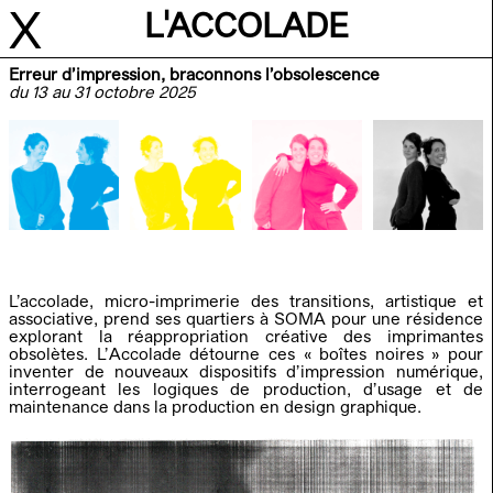
X
L'ACCOLADE
Erreur d’impression, braconnons l’obsolescence
du 13 au 31 octobre 2025
A
R
C
R
I
H
I
V
E
ARTISTES RÉSIDENT.E.S
ÉVÈNEMENTS
L’accolade, micro-imprimerie des transitions, artistique et
associative, prend ses quartiers à SOMA pour une résidence
ARTISTES-RÉSIDENT.E.S
SOMA 2025-2026
explorant la réappropriation créative des imprimantes
obsolètes. L’Accolade détourne ces « boîtes noires » pour
inventer de nouveaux dispositifs d’impression numérique,
GILLES DESPLANQUES
09.07-15.08
interrogeant les logiques de production, d’usage et de
maintenance dans la production en design graphique.
À L'ATTENTION : FOCUS NOÉMIE
07.03-13.03
MONIER
Noémie MONIER - Antoine PROUX -
DU 23.02 - 13.03